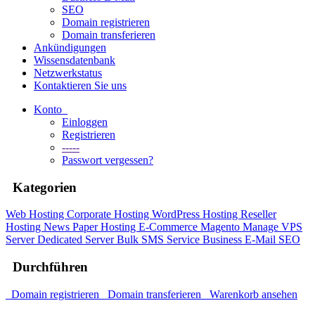
SEO
Domain registrieren
Domain transferieren
Ankündigungen
Wissensdatenbank
Netzwerkstatus
Kontaktieren Sie uns
Konto
Einloggen
Registrieren
-----
Passwort vergessen?
Kategorien
Web Hosting
Corporate Hosting
WordPress Hosting
Reseller
Hosting
News Paper Hosting
E-Commerce Magento
Manage VPS
Server
Dedicated Server
Bulk SMS
Service
Business E-Mail
SEO
Durchführen
Domain registrieren
Domain transferieren
Warenkorb ansehen