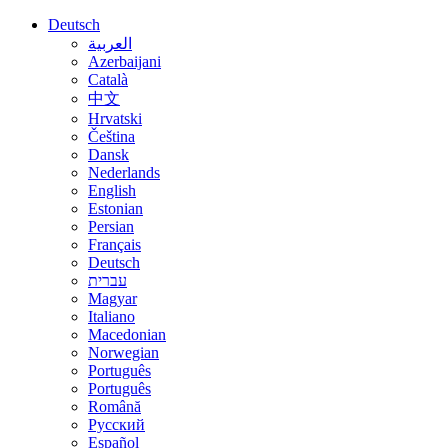
Deutsch
العربية
Azerbaijani
Català
中文
Hrvatski
Čeština
Dansk
Nederlands
English
Estonian
Persian
Français
Deutsch
עברית
Magyar
Italiano
Macedonian
Norwegian
Português
Português
Română
Русский
Español