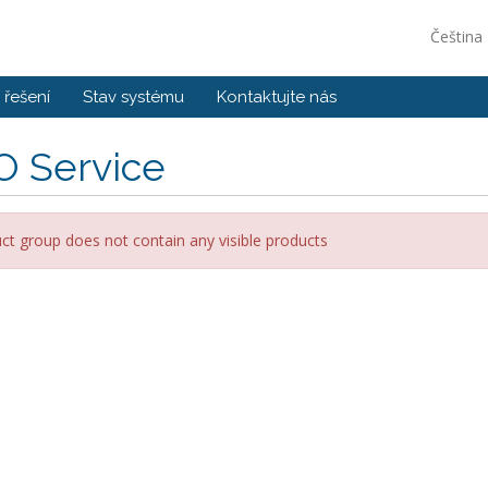
Čeština
řešení
Stav systému
Kontaktujte nás
O Service
ct group does not contain any visible products