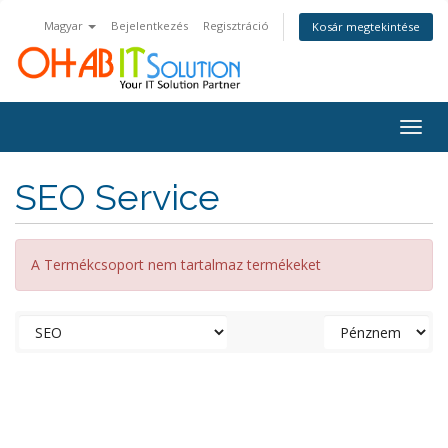
Magyar
Bejelentkezés
Regisztráció
Kosár megtekintése
Togg
navig
SEO Service
A Termékcsoport nem tartalmaz termékeket