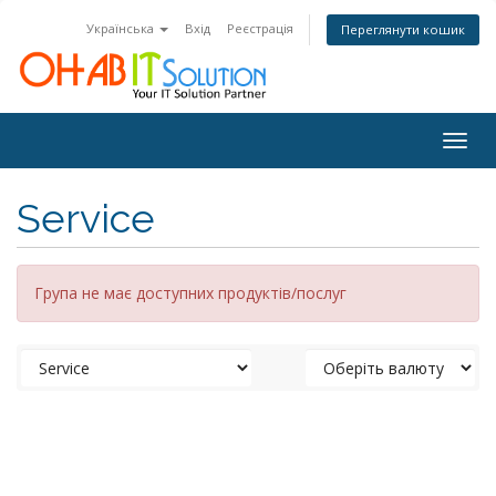
Українська
Вхід
Реєстрація
Переглянути кошик
Togg
navig
Service
Група не має доступних продуктів/послуг