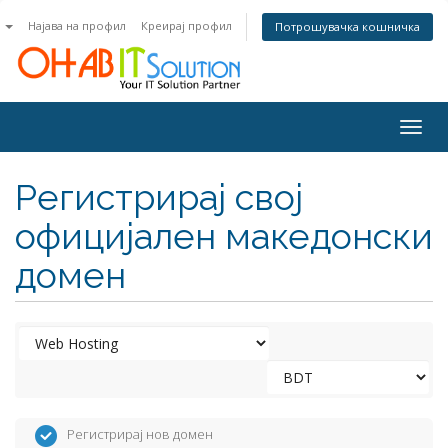
n
Најава на профил
Креирај профил
Потрошувачка кошничка
Togg
navig
Регистрирај свој
официјален македонски
домен
Регистрирај нов домен