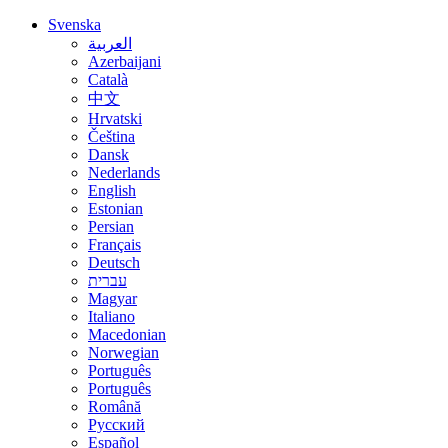
Svenska
العربية
Azerbaijani
Català
中文
Hrvatski
Čeština
Dansk
Nederlands
English
Estonian
Persian
Français
Deutsch
עברית
Magyar
Italiano
Macedonian
Norwegian
Português
Português
Română
Русский
Español