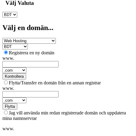
Välj Valuta
Välj en domän...
Registrera en ny domän
www.
Kontrollera
Flytta/Transfer en domän från en annan registrar
www.
Flytta
Jag vill använda min redan registrerade domän och uppdatera
mina namnservrar
www.