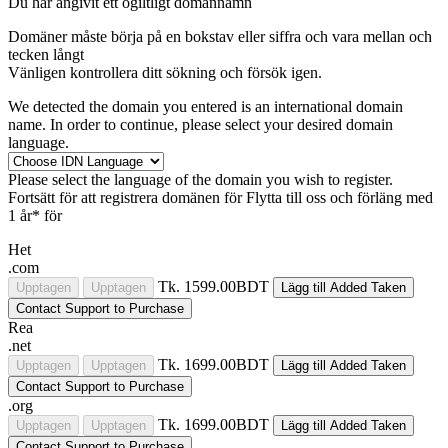
Du har angivit ett ogiltligt domännamn
Domäner måste börja på en bokstav eller siffra
och vara mellan
och
tecken långt
Vänligen kontrollera ditt sökning och försök igen.
We detected the domain you entered is an international domain
name. In order to continue, please select your desired domain
language.
Please select the language of the domain you wish to register.
Fortsätt för att registrera domänen för
Flytta till oss och förläng med
1 år* för
Het
.com
Tk. 1599.00BDT
Upptagen
Upptagen
Lägg till
Added
Taken
Contact Support to Purchase
Rea
.net
Tk. 1699.00BDT
Upptagen
Upptagen
Lägg till
Added
Taken
Contact Support to Purchase
.org
Tk. 1699.00BDT
Upptagen
Upptagen
Lägg till
Added
Taken
Contact Support to Purchase