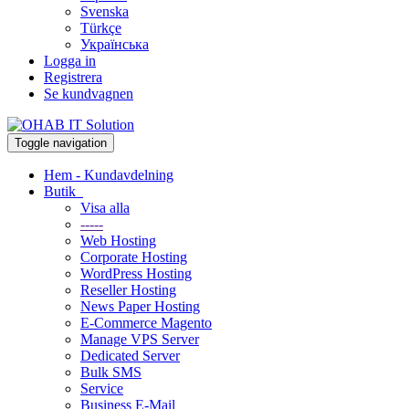
Svenska
Türkçe
Українська
Logga in
Registrera
Se kundvagnen
Toggle navigation
Hem - Kundavdelning
Butik
Visa alla
-----
Web Hosting
Corporate Hosting
WordPress Hosting
Reseller Hosting
News Paper Hosting
E-Commerce Magento
Manage VPS Server
Dedicated Server
Bulk SMS
Service
Business E-Mail