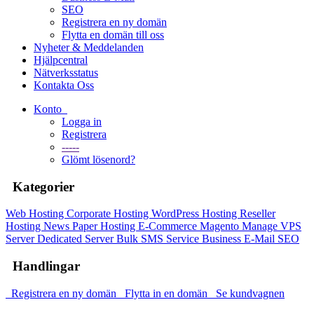
SEO
Registrera en ny domän
Flytta en domän till oss
Nyheter & Meddelanden
Hjälpcentral
Nätverksstatus
Kontakta Oss
Konto
Logga in
Registrera
-----
Glömt lösenord?
Kategorier
Web Hosting
Corporate Hosting
WordPress Hosting
Reseller
Hosting
News Paper Hosting
E-Commerce Magento
Manage VPS
Server
Dedicated Server
Bulk SMS
Service
Business E-Mail
SEO
Handlingar
Registrera en ny domän
Flytta in en domän
Se kundvagnen