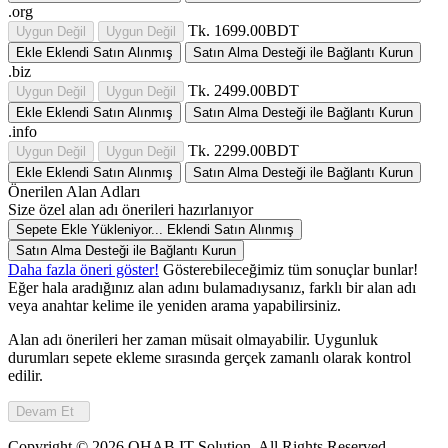
.org
Tk. 1699.00BDT
Uygun Değil
Uygun Değil
Ekle
Eklendi
Satın Alınmış
Satın Alma Desteği ile Bağlantı Kurun
.biz
Tk. 2499.00BDT
Uygun Değil
Uygun Değil
Ekle
Eklendi
Satın Alınmış
Satın Alma Desteği ile Bağlantı Kurun
.info
Tk. 2299.00BDT
Uygun Değil
Uygun Değil
Ekle
Eklendi
Satın Alınmış
Satın Alma Desteği ile Bağlantı Kurun
Önerilen Alan Adları
Size özel alan adı önerileri hazırlanıyor
Sepete Ekle
Yükleniyor...
Eklendi
Satın Alınmış
Satın Alma Desteği ile Bağlantı Kurun
Daha fazla öneri göster!
Gösterebileceğimiz tüm sonuçlar bunlar!
Eğer hala aradığınız alan adını bulamadıysanız, farklı bir alan adı
veya anahtar kelime ile yeniden arama yapabilirsiniz.
Alan adı önerileri her zaman müsait olmayabilir. Uygunluk
durumları sepete ekleme sırasında gerçek zamanlı olarak kontrol
edilir.
Devam Et
Copyright © 2026 OHAB IT Solution. All Rights Reserved.