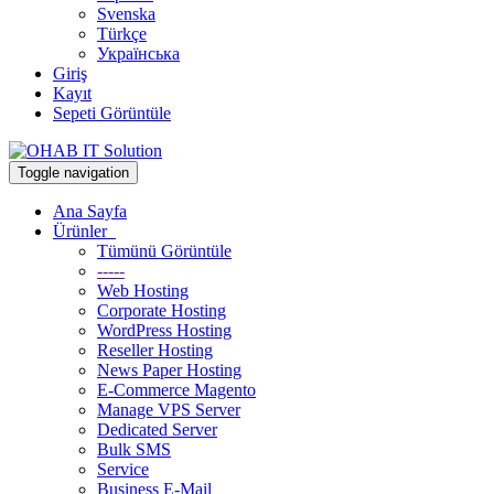
Svenska
Türkçe
Українська
Giriş
Kayıt
Sepeti Görüntüle
Toggle navigation
Ana Sayfa
Ürünler
Tümünü Görüntüle
-----
Web Hosting
Corporate Hosting
WordPress Hosting
Reseller Hosting
News Paper Hosting
E-Commerce Magento
Manage VPS Server
Dedicated Server
Bulk SMS
Service
Business E-Mail