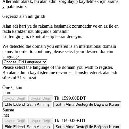
Alternatif olarak, bu alan adını sorgulayıp kaydetmek için arama
yapabilirsiniz.
Geçersiz alan adı girildi
Alan adı harf ya da rakamla başlamak zorundadır
ve en az
ile en
fazla
karakter uzunluğunda olmalıdır
Lütfen girişinizi kontrol edip tekrar deneyin.
We detected the domain you entered is an international domain
name. In order to continue, please select your desired domain
language.
Please select the language of the domain you wish to register.
Bu alan adının kayıt işlemine devam et
Transfer ederek alan adı
süresini *1 yıl uzat
Öne Çıkan
.com
Tk. 1599.00BDT
Uygun Değil
Uygun Değil
Ekle
Eklendi
Satın Alınmış
Satın Alma Desteği ile Bağlantı Kurun
Satışta
.net
Tk. 1699.00BDT
Uygun Değil
Uygun Değil
Ekle
Eklendi
Satın Alınmış
Satın Alma Desteği ile Bağlantı Kurun