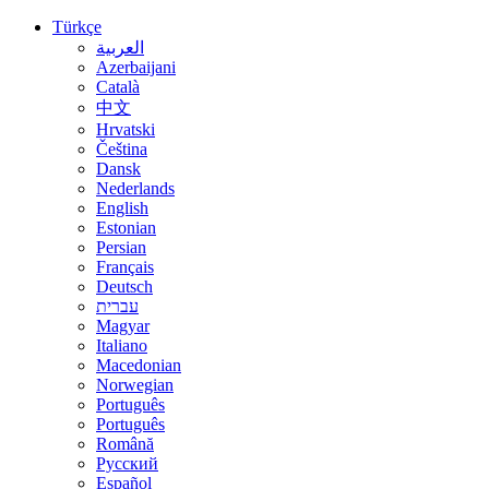
Türkçe
العربية
Azerbaijani
Català
中文
Hrvatski
Čeština
Dansk
Nederlands
English
Estonian
Persian
Français
Deutsch
עברית
Magyar
Italiano
Macedonian
Norwegian
Português
Português
Română
Русский
Español