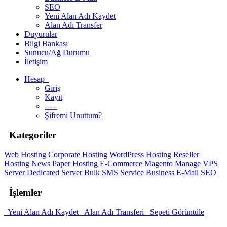
SEO
Yeni Alan Adı Kaydet
Alan Adı Transfer
Duyurular
Bilgi Bankası
Sunucu/Ağ Durumu
İletişim
Hesap
Giriş
Kayıt
-----
Şifremi Unuttum?
Kategoriler
Web Hosting
Corporate Hosting
WordPress Hosting
Reseller
Hosting
News Paper Hosting
E-Commerce Magento
Manage VPS
Server
Dedicated Server
Bulk SMS
Service
Business E-Mail
SEO
İşlemler
Yeni Alan Adı Kaydet
Alan Adı Transferi
Sepeti Görüntüle