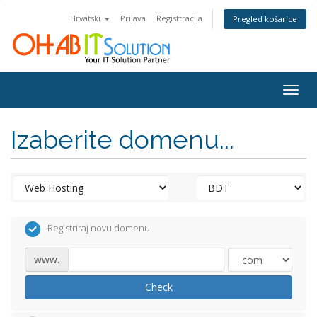
Hrvatski
Prijava
Registtracija
Pregled košarice
Togg
navig
Izaberite domenu...
Registriraj novu domenu
www.
Check